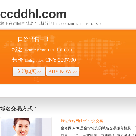
ccddhl.com
您正在访问的域名可以转让!This domain name is for sale!
一口价出售中！
域名
ccddhl.com
Domain Name:
售价
CNY 2207.00
Listing Price:
立即购买
BUY NOW
>>
>>
域名交易方式：
通过金名网(4.cn) 中介交易
金名网(4.cn)是全球领先的域名交易服务机
简单、安全、专业的第三方服务！ 为了保证交