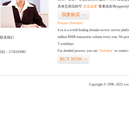
具体交易流程可
“点击这里”
查看或咨询support@
我要购买
>>
Process Overview:
4.cn is a world leading domain escrow service plat
million RMB transaction volume every year. We promi
联系我们
5 workdays.
For detailed process, you can
“visit here”
or contact
QQ：2726103981
BUY NOW
>>
Copyright © 1998 -2025 www